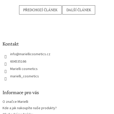
PŘEDCHOZÍ ČLÁNEK
DALŠÍ ČLÁNEK
Z
á
p
a
Kontakt
t
í
info
@
mariellicosmetics.cz
604535166
Marielli cosmetics
marielli_cosmetics
Informace pro vás
O značce Marielli
Kde a jak nakoupíte naše produkty?