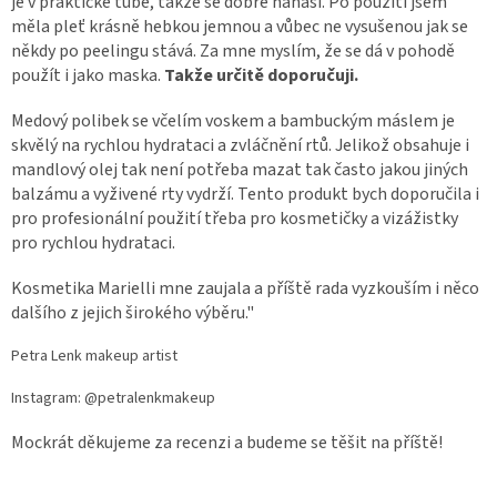
je v praktické tubě, takže se dobře nanáší. Po použití jsem
měla pleť krásně hebkou jemnou a vůbec ne vysušenou jak se
někdy po peelingu stává. Za mne myslím, že se dá v pohodě
použít i jako maska.
Takže určitě doporučuji.
Medový polibek se včelím voskem a bambuckým máslem je
skvělý na rychlou hydrataci a zvláčnění rtů. Jelikož obsahuje i
mandlový olej tak není potřeba mazat tak často jakou jiných
balzámu a vyživené rty vydrží. Tento produkt bych doporučila i
pro profesionální použití třeba pro kosmetičky a vizážistky
pro rychlou hydrataci.
Kosmetika Marielli mne zaujala a příště rada vyzkouším i něco
dalšího z jejich širokého výběru."
Petra Lenk makeup artist
Instagram: @petralenkmakeup
Mockrát děkujeme za recenzi a budeme se těšit na příště!