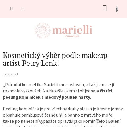
Přejít
NÁKU
na
obsah
KOŠÍK
Kosmetický výběr podle makeup
artist Petry Lenk!
17.2.2021
,,Přírodní kosmetika Marielli mne oslovila, a tak jsem se jí
rozhodla vyzkoušet. Na zkoušku jsem si objednala
čistící
peeling kominíček
a
medový polibek na rty
.
Peeling kominíček je pro všechny druhy pleti a je krásně jemný,
obsahuje bambusové černé uhlí a bahno z mrtvého moře,
takže po nanesení vypadáte opravdu jako kominíček:-) Balení