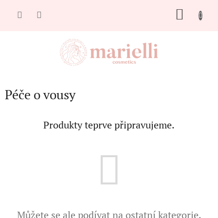
Přejít
NÁKU
na
obsah
KOŠÍK
Péče o vousy
Produkty teprve připravujeme.
Můžete se ale podívat na ostatní kategorie.