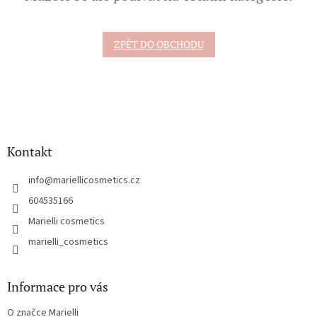
ZPĚT DO OBCHODU
Z
á
p
a
Kontakt
t
í
info
@
mariellicosmetics.cz
604535166
Marielli cosmetics
marielli_cosmetics
Informace pro vás
O značce Marielli