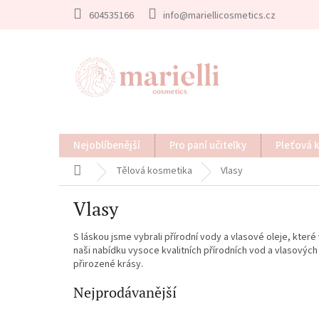
Přejít
604535166
info@mariellicosmetics.cz
na
obsah
Nejoblíbenější
Pro paní učitelky
Pleťová 
Domů
Tělová kosmetika
Vlasy
Vlasy
S láskou jsme vybrali přírodní vody a vlasové oleje, kt
naši nabídku vysoce kvalitních přírodních vod a vlasových o
přirozené krásy.
Nejprodávanější