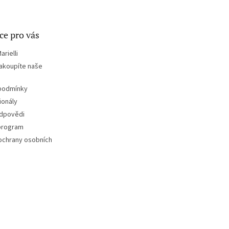
ce pro vás
rielli
nakoupíte naše
podmínky
ionály
odpovědi
program
ochrany osobních