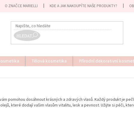
O ZNAČCE MARIELLI
KDE A JAK NAKOUPÍTE NAŠE PRODUKTY?
OB
HLEDAT
kosmetika
Tělová kosmetika
Přírodní dekorativní kosme
eré vám pomohou dosáhnout krásných a zdravých vlasů. Každý produkt je peč
lejů, které dodají vašim vlasům vitalitu, lesk a pevnost. Užijte si péči, kter