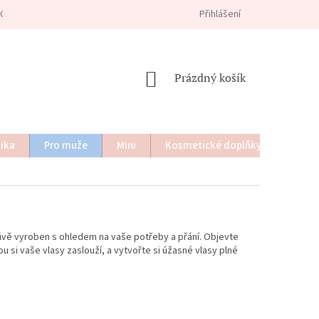
Přihlášení
CHODNÍ PODMÍNKY
PRO PROFESIONÁLY
OTÁZKY A ODPOVĚDI
NÁKUPNÍ
Prázdný košík
KOŠÍK
tika
Pro muže
Mini
Kosmetické doplňky
Dárko
livě vyroben s ohledem na vaše potřeby a přání. Objevte
ou si vaše vlasy zaslouží, a vytvořte si úžasné vlasy plné