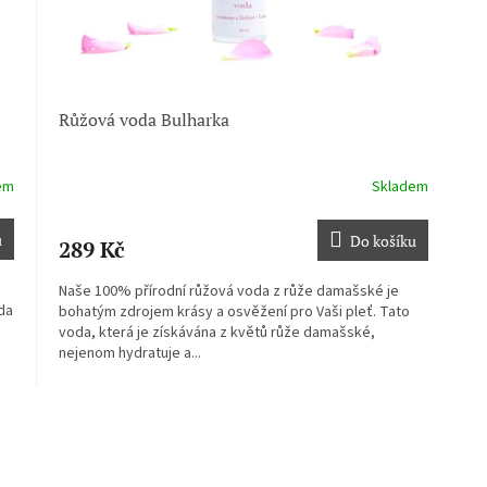
Růžová voda Bulharka
em
Skladem
u
Do košíku
289 Kč
Naše 100% přírodní růžová voda z růže damašské je
oda
bohatým zdrojem krásy a osvěžení pro Vaši pleť. Tato
voda, která je získávána z květů růže damašské,
nejenom hydratuje a...
O
v
l
á