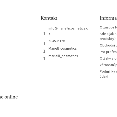
d
a
c
í
Kontakt
Informa
p
r
O značce Ma
info
@
mariellicosmetics.c
v
z
Kde a jak 
k
produkty?
604535166
y
Obchodní 
v
Marielli cosmetics
ý
Pro profes
marielli_cosmetics
p
Otázky a 
i
Věrnostní 
s
u
Podmínky 
údajů
e online