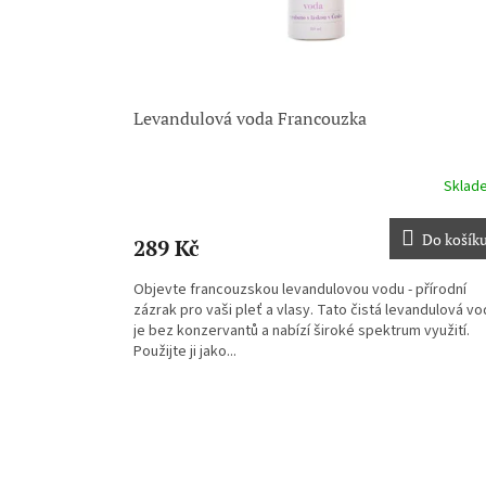
u
k
t
ů
Levandulová voda Francouzka
Sklad
Do košík
289 Kč
Objevte francouzskou levandulovou vodu - přírodní
zázrak pro vaši pleť a vlasy. Tato čistá levandulová v
je bez konzervantů a nabízí široké spektrum využití.
Použijte ji jako...
Z
á