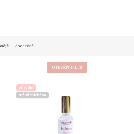
nější
Abecedně
OTEVŘÍT FILTR
přírodní
ručně mícháno