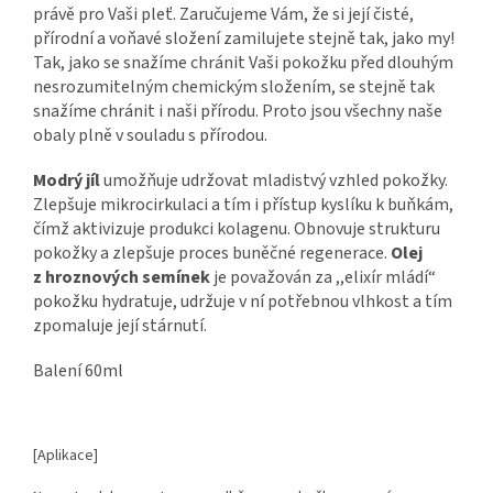
právě pro Vaši pleť. Zaručujeme Vám, že si její čisté,
přírodní a voňavé složení zamilujete stejně tak, jako my!
Tak, jako se snažíme chránit Vaši pokožku před dlouhým
nesrozumitelným chemickým složením, se stejně tak
snažíme chránit i naši přírodu. Proto jsou všechny naše
obaly plně v souladu s přírodou.
Modrý jíl
umožňuje udržovat mladistvý vzhled pokožky.
Zlepšuje mikrocirkulaci a tím i přístup kyslíku k buňkám,
čímž aktivizuje produkci kolagenu. Obnovuje strukturu
pokožky a zlepšuje proces buněčné regenerace.
Olej
z hroznových semínek
je považován za ,,elixír mládí“
pokožku hydratuje, udržuje v ní potřebnou vlhkost a tím
zpomaluje její stárnutí.
Balení 60ml
[Aplikace]