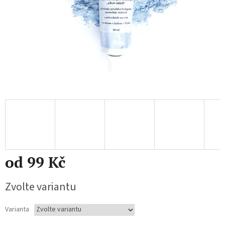
od
99 Kč
Měrná
Zvolte variantu
cena:
Varianta