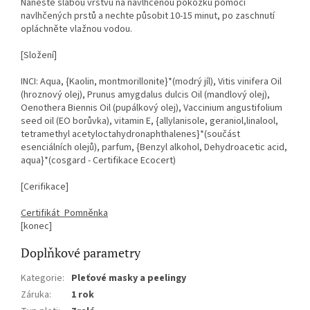
Naneste slabou vrstvu na navlhčenou pokožku pomocí
navlhčených prstů a nechte působit 10-15 minut, po zaschnutí
opláchněte vlažnou vodou.
[Složení]
INCI: Aqua, {Kaolin, montmorillonite}*(modrý jíl), Vitis vinifera Oil
(hroznový olej), Prunus amygdalus dulcis Oil (mandlový olej),
Oenothera Biennis Oil (pupálkový olej), Vaccinium angustifolium
seed oil (EO borůvka), vitamin E, {allylanisole, geraniol,linalool,
tetramethyl acetyloctahydronaphthalenes}*(součást
esenciálních olejů), parfum, {Benzyl alkohol, Dehydroacetic acid,
aqua}*(cosgard - Certifikace Ecocert)
[Cerifikace]
Certifikát_Pomněnka
[konec]
Doplňkové parametry
Kategorie
:
Pleťové masky a peelingy
Záruka
:
1 rok