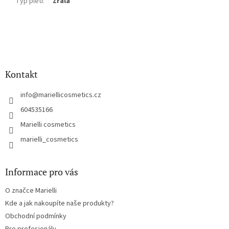
Typ pleti
:
Zralá
Z
á
p
a
Kontakt
t
í
info
@
mariellicosmetics.cz
604535166
Marielli cosmetics
marielli_cosmetics
Informace pro vás
O značce Marielli
Kde a jak nakoupíte naše produkty?
Obchodní podmínky