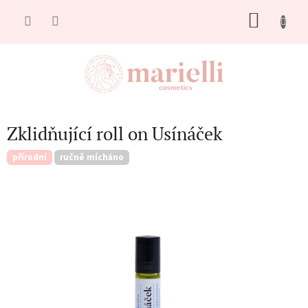
Přejít
NÁKU
na
obsah
KOŠÍK
Zklidňující roll on Usínáček
přírodní
ručně mícháno