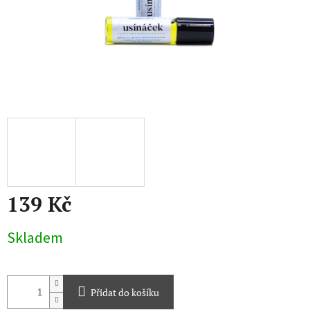
139 Kč
Měrná
Skladem
cena:
Přidat do košíku