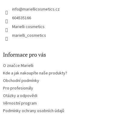
í
info
@
mariellicosmetics.cz
604535166
Marielli cosmetics
marielli_cosmetics
Informace pro vás
O značce Marielli
Kde a jak nakoupíte naše produkty?
Obchodní podmínky
Pro profesionály
Otázky a odpovědi
Věrnostní program
Podmínky ochrany osobních údajů