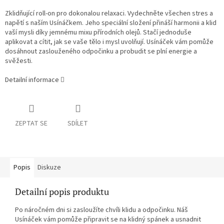
Zklidňující roll-on pro dokonalou relaxaci. Vydechněte všechen stres a
napětí s naším Usínáčkem. Jeho speciální složení přináší harmonii a klid
vaší mysli díky jemnému mixu přírodních olejů. Stačí jednoduše
aplikovat a cítit, jak se vaše tělo i mysl uvolňují. Usínáček vám pomůže
dosáhnout zaslouženého odpočinku a probudit se plní energie a
svěžesti.
Detailní informace
ZEPTAT SE
SDÍLET
Popis
Diskuze
Detailní popis produktu
Po náročném dni si zasloužíte chvíli klidu a odpočinku. Náš
Usínáček vám pomůže připravit se na klidný spánek a usnadnit