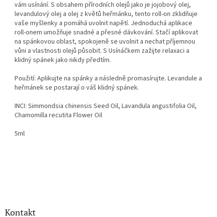
vám usínání. S obsahem přírodních olejů jako je jojobový olej,
levandulový olej a olej z květů heřmánku, tento roll-on zklidňuje
vaše myšlenky a pomáhá uvolnit napětí. Jednoduchá aplikace
roll-onem umožňuje snadné a přesné dávkování. Stačí aplikovat
na spánkovou oblast, spokojeně se uvolnit a nechat příjemnou
vůni a vlastnosti olejů působit. S Usínáčkem zažijte relaxaci a
klidný spánek jako nikdy předtím.
Použití: Aplikujte na spánky a následně promasírujte. Levandule a
heřmánek se postarají o váš klidný spánek.
INCI: Simmondsia chinensis Seed Oil, Lavandula angustifolia Oil,
Chamomilla recutita Flower Oil
5ml
Z
á
p
a
Kontakt
t